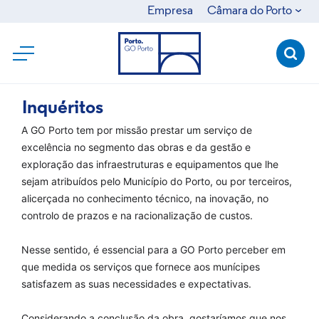
Empresa
Câmara do Porto
Câmara Municipal do Porto
Clique para ver mais
Quem Somos
Ágora
Águas e Energia do Porto
Domus Social
Inquéritos
Porto Ambiente
A GO Porto tem por missão prestar um serviço de
excelência no segmento das obras e da gestão e
SRU
exploração das infraestruturas e equipamentos que lhe
sejam atribuídos pelo Município do Porto, ou por terceiros,
alicerçada no conhecimento técnico, na inovação, no
controlo de prazos e na racionalização de custos.
Nesse sentido, é essencial para a GO Porto perceber em
que medida os serviços que fornece aos munícipes
satisfazem as suas necessidades e expectativas.
Considerando a conclusão da obra, gostaríamos que nos