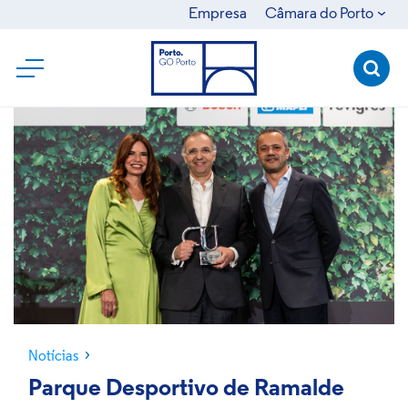
Empresa
Câmara do Porto
Câmara Municipal do Porto
Ágora
Águas e Energia do Porto
Domus Social
Porto Ambiente
SRU
Notícias
Parque Desportivo de Ramalde